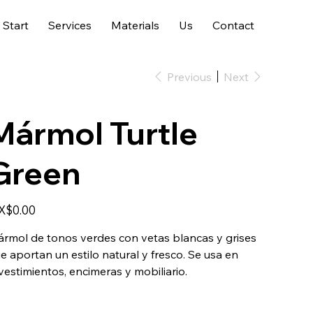
Start
Services
Materials
Us
Contact
Previous
Next
Mármol Turtle
Green
e
X$0.00
rmol de tonos verdes con vetas blancas y grises
e aportan un estilo natural y fresco. Se usa en
vestimientos, encimeras y mobiliario.