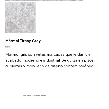
Mármol Tirany Grey
Price
MX$0.00
Mármol gris con vetas marcadas que le dan un
acabado moderno e industrial. Se utiliza en pisos,
cubiertas y mobiliario de diseño contemporáneo.
© 2035 by Business Name. Built on
Wix Studio