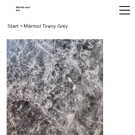
Marble and
Art
Start
>
Mármol Tirany Grey