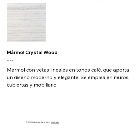
Mármol Crystal Wood
Price
MX$0.00
Mármol con vetas lineales en tonos café, que aporta
un diseño moderno y elegante. Se emplea en muros,
cubiertas y mobiliario.
© 2035 by Business Name. Built on
Wix Studio