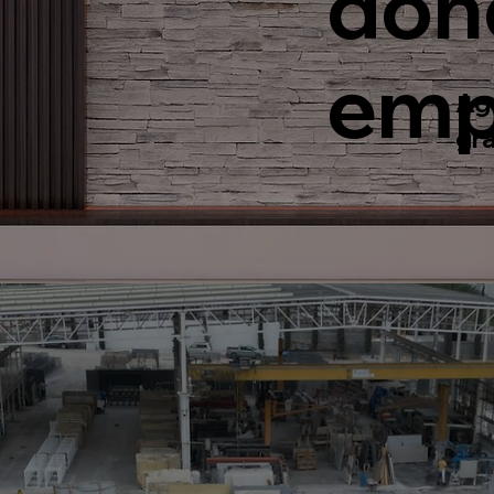
don
emp
Ag
gra