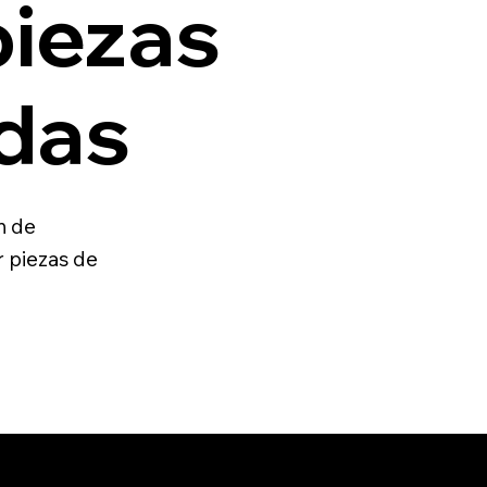
piezas
das
n de
 piezas de