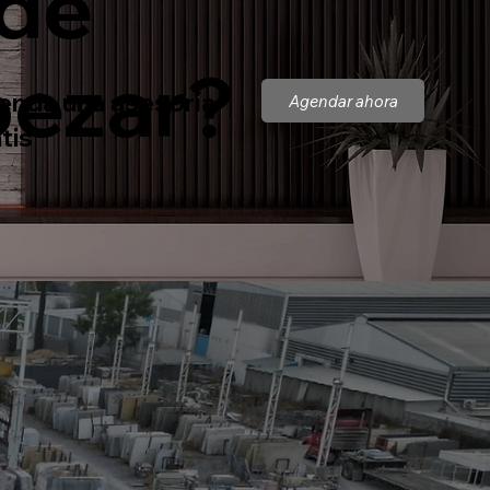
de
ezar?
enda una asesoría
Agendar ahora
tis