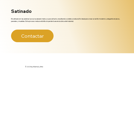
Satinado
El satinado en las piedras luce un acabado mate y suave al tacto, resaltando su belleza natural. Es ideal para crear un estilo moderno y elegante en pisos,
paredes y muebles. Este proceso reduce el brillo sin perder la esencia única del material.
Contactar
© 2025 by Mármol y Arte