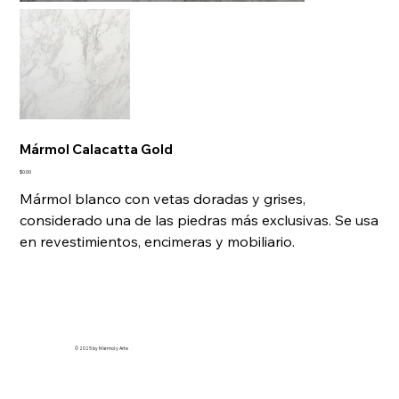
Mármol Calacatta Gold
Precio
$0.00
Mármol blanco con vetas doradas y grises,
considerado una de las piedras más exclusivas. Se usa
en revestimientos, encimeras y mobiliario.
© 2025 by Mármol y Arte